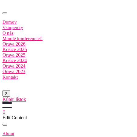
Domov
Vstupenky
O nás
Minulé konferencie
Orava 2026
Košice 2025
Orava 2025
Košice 2024
Orava 2024
Orava 2023
Kontakt
X
Kúpiť lístok
Edit Content
About