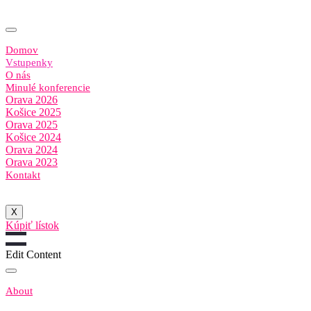
Domov
Vstupenky
O nás
Minulé konferencie
Orava 2026
Košice 2025
Orava 2025
Košice 2024
Orava 2024
Orava 2023
Kontakt
X
Kúpiť lístok
Edit Content
About