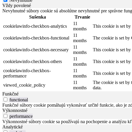
Nevyhnutné
Vždy povolené
Nevyhnutné súbory cookie sú absolútne nevyhnutné pre správne fung
Sušenka
Trvanie
11
cookielawinfo-checkbox-analytics
This cookie is set b
months
11
cookielawinfo-checkbox-functional
The cookie is set by
months
11
cookielawinfo-checkbox-necessary
This cookie is set b
months
11
cookielawinfo-checkbox-others
This cookie is set b
months
cookielawinfo-checkbox-
11
This cookie is set b
performance
months
11
The cookie is set by
viewed_cookie_policy
months
data.
Funkčné
functional
Funkčné súbory cookie pomáhajú vykonávať určité funkcie, ako je zdi
Výkonnostné
performance
Výkonnostné súbory cookie sa používajú na pochopenie a analýzu kľú
Analytické