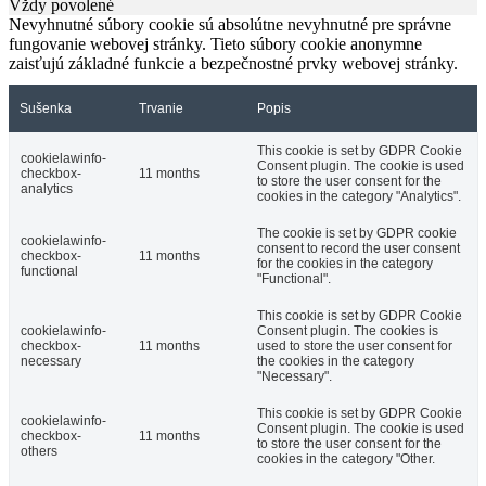
Vždy povolené
Nevyhnutné súbory cookie sú absolútne nevyhnutné pre správne
fungovanie webovej stránky. Tieto súbory cookie anonymne
zaisťujú základné funkcie a bezpečnostné prvky webovej stránky.
Sušenka
Trvanie
Popis
This cookie is set by GDPR Cookie
cookielawinfo-
Consent plugin. The cookie is used
checkbox-
11 months
to store the user consent for the
analytics
cookies in the category "Analytics".
The cookie is set by GDPR cookie
cookielawinfo-
consent to record the user consent
checkbox-
11 months
for the cookies in the category
functional
"Functional".
This cookie is set by GDPR Cookie
cookielawinfo-
Consent plugin. The cookies is
checkbox-
11 months
used to store the user consent for
necessary
the cookies in the category
"Necessary".
This cookie is set by GDPR Cookie
cookielawinfo-
Consent plugin. The cookie is used
checkbox-
11 months
to store the user consent for the
others
cookies in the category "Other.