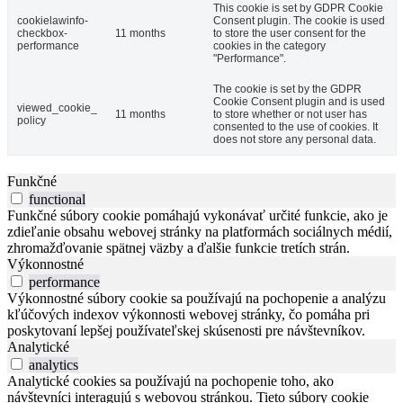
This cookie is set by GDPR Cookie
cookielawinfo-
Consent plugin. The cookie is used
checkbox-
11 months
to store the user consent for the
performance
cookies in the category
"Performance".
The cookie is set by the GDPR
Cookie Consent plugin and is used
viewed_cookie_
11 months
to store whether or not user has
policy
consented to the use of cookies. It
does not store any personal data.
Funkčné
functional
Funkčné súbory cookie pomáhajú vykonávať určité funkcie, ako je
zdieľanie obsahu webovej stránky na platformách sociálnych médií,
zhromažďovanie spätnej väzby a ďalšie funkcie tretích strán.
Výkonnostné
performance
Výkonnostné súbory cookie sa používajú na pochopenie a analýzu
kľúčových indexov výkonnosti webovej stránky, čo pomáha pri
poskytovaní lepšej používateľskej skúsenosti pre návštevníkov.
Analytické
analytics
Analytické cookies sa používajú na pochopenie toho, ako
návštevníci interagujú s webovou stránkou. Tieto súbory cookie